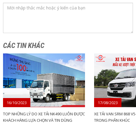
CÁC TIN KHÁC
16/10/2023
17/08/2023
TOP NHỮNG LÝ DO XE TẢI NK490 LUÔN ĐƯỢC
XE TẢI VAN SRM 868 V
KHÁCH HÀNG LỰA CHỌN VÀ TIN DÙNG
TRONG PHÂN KHÚC