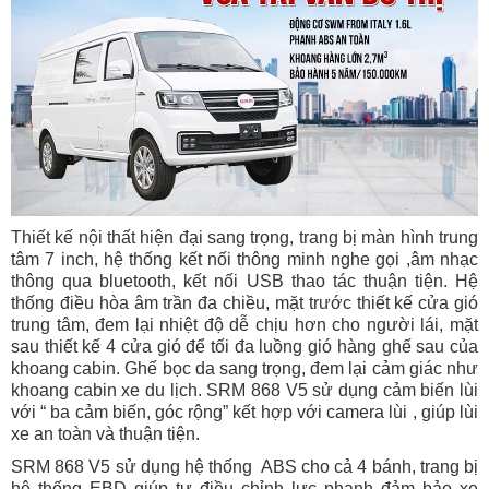
Thiết kế nội thất hiện đại sang trọng, trang bị màn hình trung
tâm 7 inch, hệ thống kết nối thông minh nghe gọi ,âm nhạc
thông qua bluetooth, kết nối USB thao tác thuận tiện.
Hệ
thống điều hòa âm trần đa chiều
, mặt trước thiết kế cửa gió
trung tâm, đem lại nhiệt độ dễ chịu hơn cho người lái, mặt
sau thiết kế 4 cửa gió để tối đa luồng gió hàng ghế sau của
khoang cabin.
Ghế bọc da sang trọng, đem lại cảm giác như
khoang cabin xe du lịch.
SRM 868 V5 sử dụng cảm biến lùi
với “ ba cảm biến, góc rộng” kết hợp với camera lùi , giúp lùi
xe an toàn và thuận tiện.
SRM 868 V5 sử dụng hệ thống ABS cho cả 4 bánh, trang bị
hệ thống EBD giúp tự điều chỉnh lực phanh đảm bảo xe