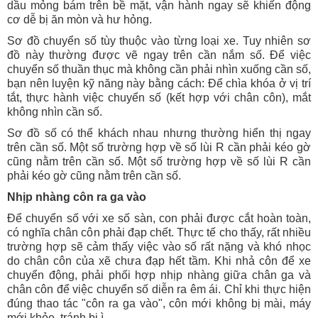
dầu mỏng bám trên bề mặt, vận hành ngay sẽ khiến động
cơ dễ bị ăn mòn và hư hỏng.
Sơ đồ chuyển số tùy thuộc vào từng loại xe. Tuy nhiên sơ
đồ này thường được vẽ ngay trên cần nắm số. Để việc
chuyển số thuần thục mà không cần phải nhìn xuống cần số,
bạn nên luyện kỹ năng này bằng cách: Để chìa khóa ở vị trí
tắt, thực hành việc chuyển số (kết hợp với chân côn), mắt
không nhìn cần số.
Sơ đồ số có thể khách nhau nhưng thường hiển thị ngay
trên cần số. Một số trường hợp về số lùi R cần phải kéo gờ
cũng nằm trên cần số. Một số trường hợp về số lùi R cần
phải kéo gờ cũng nằm trên cần số.
Nhịp nhàng côn ra ga vào
Để chuyển số với xe số sàn, con phải được cắt hoàn toàn,
có nghĩa chân côn phải đạp chết. Thực tế cho thấy, rất nhiều
trường hợp sẽ cảm thấy việc vào số rất nặng và khó nhọc
do chân côn của xẽ chưa đạp hết tầm. Khi nhả côn để xe
chuyển động, phải phối hợp nhịp nhàng giữa chân ga và
chân côn để việc chuyển số diễn ra êm ái. Chỉ khi thực hiện
đúng thao tác "côn ra ga vào", côn mới không bị mài, máy
mới khỏe, tránh bị ì.