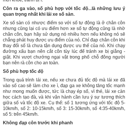
Côn ra ga vào, số phù hợp với tốc độ...là những lưu ý
quan trọng nhất khi lái xe số sàn.
Xe số sàn có nhược điểm so với số tự động là ở chân côn
nhưng cũng lại có ưu điểm hơn xe số tự động cũng là nhờ
chân côn, bạn hãy sử dụng nó nhiều hơn nếu không nó sẽ
chẳng phát huy được ưu điểm của nó. Chỉ đạp chân côn khi
thay đổi số là chưa tận dụng được ưu thế của nó. Khi chạy
đường xấu bạn nên cắt côn tùy lúc để tránh xe bị giằng -
giật. Khi vượt chướng ngại vật trong phố chỗ đông người
bạn nên rà côn cho an toàn.
Số phù hợp tốc độ
Trong quá trình lái xe, nếu xe chưa đủ tốc độ mà lái xe đã
vào số cao sẽ làm cho xe ì, đạp ga xe không tăng tốc mạnh
như mong muốn được, tức là chạy ép số, vì thé, lái xe càn
học cách tạo đà, và khi vận hành cần lưu ý sự tương thích
giữa số và tốc độ xe. Cụ thể: số 1 tương ứng với tốc độ 5-
10km/h, số 2: 10-15km/h, số 3: 15-30km/h, số 4:35-40km/h,
số 5: trên 45km/h.
Không đạp côn trước khi phanh