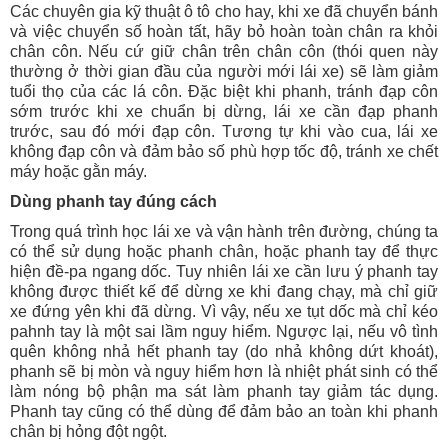
Các chuyên gia kỹ thuật ô tô cho hay, khi xe đã chuyển bánh
và việc chuyển số hoàn tất, hãy bỏ hoàn toàn chân ra khỏi
chân côn. Nếu cứ giữ chân trên chân côn (thói quen này
thường ở thời gian đầu của người mới lái xe) sẽ làm giảm
tuổi thọ của các lá côn. Đặc biệt khi phanh, tránh đạp côn
sớm trước khi xe chuẩn bị dừng, lái xe cần đạp phanh
trước, sau đó mới đạp côn. Tương tự khi vào cua, lái xe
không đạp côn và đảm bảo số phù hợp tốc độ, tránh xe chết
máy hoặc gằn máy.
Dùng phanh tay đúng cách
Trong quá trình học lái xe và vận hành trên đường, chúng ta
có thể sử dụng hoặc phanh chân, hoặc phanh tay để thực
hiện đề-pa ngang dốc. Tuy nhiên lái xe cần lưu ý phanh tay
không được thiết kế để dừng xe khi đang chạy, mà chỉ giữ
xe đứng yên khi đã dừng. Vì vậy, nếu xe tụt dốc mà chỉ kéo
pahnh tay là một sai lầm nguy hiểm. Ngược lại, nếu vô tình
quên không nhả hết phanh tay (do nhả không dứt khoát),
phanh sẽ bị mòn và nguy hiểm hơn là nhiệt phát sinh có thể
làm nóng bộ phận ma sát làm phanh tay giảm tác dụng.
Phanh tay cũng có thể dùng để đảm bảo an toàn khi phanh
chân bị hỏng đột ngột.