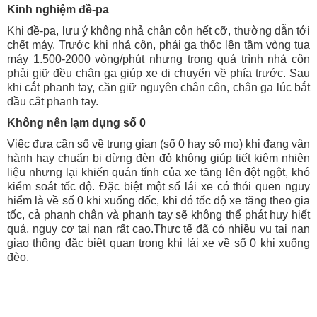
Kinh nghiệm đề-pa
Khi đề-pa, lưu ý không nhả chân côn hết cỡ, thường dẫn tới
chết máy. Trước khi nhả côn, phải ga thốc lên tầm vòng tua
máy 1.500-2000 vòng/phút nhưng trong quá trình nhả côn
phải giữ đều chân ga giúp xe di chuyển về phía trước. Sau
khi cắt phanh tay, cần giữ nguyên chân côn, chân ga lúc bắt
đầu cắt phanh tay.
Không nên lạm dụng số 0
Việc đưa cần số về trung gian (số 0 hay số mo) khi đang vận
hành hay chuẩn bị dừng đèn đỏ không giúp tiết kiệm nhiên
liệu nhưng lại khiến quán tính của xe tăng lên đột ngột, khó
kiểm soát tốc độ. Đặc biệt một số lái xe có thói quen nguy
hiểm là về số 0 khi xuống dốc, khi đó tốc độ xe tăng theo gia
tốc, cả phanh chân và phanh tay sẽ không thể phát huy hiết
quả, nguy cơ tai nạn rất cao.Thực tế đã có nhiều vụ tai nạn
giao thông đặc biệt quan trọng khi lái xe về số 0 khi xuống
đèo.