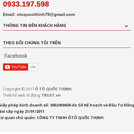
0933.197.598
Email: otoquocthinh79@gmail.com
THÔNG TIN ĐẾN KHÁCH HÀNG
THEO DÕI CHÚNG TÔI TRÊN
Facebook
Copyright © 2017
Ô TÔ QUỐC THỊNH
Thiết kế web di động:
TRUST.vn
Giấy phép kinh doanh số: 3602450636 do Sở Kế hoạch và Đầu Tư Đồn
Nai cấp ngày 21/01/2011
Cơ quan chủ quản: CÔNG TY TNHH ÔTÔ QUỐC THỊNH