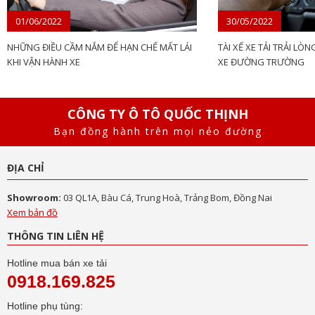
01/06/2022
30/05/2022
NHỮNG ĐIỀU CẦM NẮM ĐỂ HẠN CHẾ MẤT LÁI
TÀI XẾ XE TẢI TRẢI LÒ
KHI VẬN HÀNH XE
XE ĐƯỜNG TRƯỜNG
CÔNG TY Ô TÔ QUỐC THỊNH
Bạn đồng hành trên mọi nẻo đường
ĐỊA CHỈ
Showroom:
03 QL1A, Bàu Cá, Trung Hoà, Trảng Bom, Đồng Nai
Xem bản đồ
THÔNG TIN LIÊN HỆ
Hotline mua bán xe tải
0918.169.825
Hotline phụ tùng: