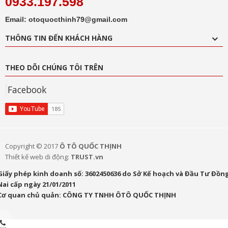
0933.197.598
Email: otoquocthinh79@gmail.com
THÔNG TIN ĐẾN KHÁCH HÀNG
THEO DÕI CHÚNG TÔI TRÊN
Facebook
Copyright © 2017
Ô TÔ QUỐC THỊNH
Thiết kế web di động:
TRUST.vn
Giấy phép kinh doanh số: 3602450636 do Sở Kế hoạch và Đầu Tư Đồn
Nai cấp ngày 21/01/2011
Cơ quan chủ quản: CÔNG TY TNHH ÔTÔ QUỐC THỊNH