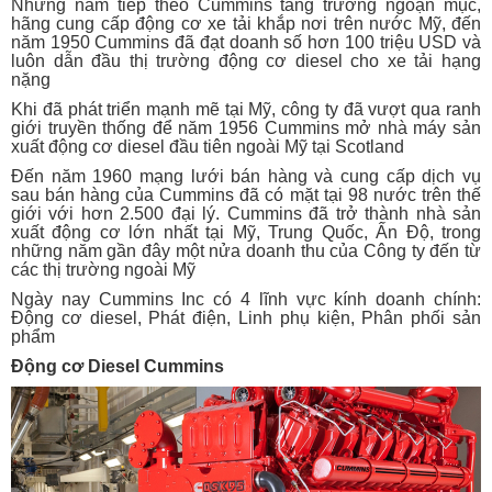
Những năm tiếp theo Cummins tăng trưởng ngoạn mục,
hãng cung cấp động cơ xe tải khắp nơi trên nước Mỹ, đến
năm 1950 Cummins đã đạt doanh số hơn 100 triệu USD và
luôn dẫn đầu thị trường động cơ diesel cho xe tải hạng
nặng
Khi đã phát triển mạnh mẽ tại Mỹ, công ty đã vượt qua ranh
giới truyền thống để năm 1956 Cummins mở nhà máy sản
xuất động cơ diesel đầu tiên ngoài Mỹ tại Scotland
Đến năm 1960 mạng lưới bán hàng và cung cấp dịch vụ
sau bán hàng của Cummins đã có mặt tại 98 nước trên thế
giới với hơn 2.500 đại lý. Cummins đã trở thành nhà sản
xuất động cơ lớn nhất tại Mỹ, Trung Quốc, Ấn Độ, trong
những năm gần đây một nửa doanh thu của Công ty đến từ
các thị trường ngoài Mỹ
Ngày nay Cummins Inc có 4 lĩnh vực kính doanh chính:
Động cơ diesel, Phát điện, Linh phụ kiện, Phân phối sản
phẩm
Động cơ Diesel Cummins