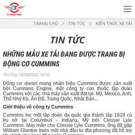
TRANG CHỦ
TIN TỨC
KIẾN THỨC XE TẢI
TIN TỨC
NHỮNG MẪU XE TẢI ĐANG ĐƯỢC TRANG BỊ
ĐỘNG CƠ CUMMINS
Thứ bảy, 18/06/2022, 16:16
Động cơ diesel mang nhãn hiệu Cummins được sản xuất
bởi Cummins Engine, một công ty con thuộc tập đoàn
Cummins với các nhà máy sản xuất đặt tại: Mỹ, Mexico, Anh,
Thổ Nhỹ Kỳ, Ấn Độ, Trung Quốc, Nhật Bản...
Giới thiệu về công ty Cummins
Cummins Inc một tập đoàn đa quốc gia thành lập 1919 có
trụ sở tại Columbus - Indiana, Mỹ bởi Clessie Lyle
Cummins. May mắn cho Clessie Lyle Cummins, ông đã gặp
William Glanton Irwin một nhà đầu tư địa phương đã hỗ trợ