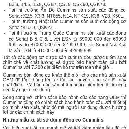
B3.9, B4.5, B5.9, QSB7, QSL9, QSK60, QSK78...
Tại thị trường Ấn Độ Cummins sản xuất các động cơ
Serial: X2.5, X3.3, NT855, N14, NTK19, K38, V28, K50...
Tại thị trường Nhật Bản Cummins sản xuất các động cơ
Serial: 4B3.3, QSK23...
Tại thị trường Trung Quốc Cummins sản xuất các động
cơ Serial B & C & L với ESN từ 69000 000 đến 69999
999, và từ 87000 000 đến 87999 999; các Serial N & K &
M với ESN từ 41000 000 đến 42999 999
Tất cả các động cơ được sản xuất ra đều được kiểm soát
chặt chẽ về chất lượng và được bảo hành toàn cầu bởi
Cummins với 7.200 địa điểm hỗ trợ trên toàn thế giới.
Cummins bán động cơ khắp thế giới cho các nhà sản xuất
OEM để lắp chúng lên xe tải, tàu thuyền, cho các tổ máy
phát điện... Và bán các sản phẩm hoàn thiện trên thị trường
đến tay người sử dụng.
Song song với chính sách bảo hành của các hãng OEM thì
Cummins cũng có chính sách bảo hành toàn cầu với thiết bị
do mình sản xuất, nhờ đó mà người sử dụng được hưởng
lợi từ các chính sách này
Những mẫu xe tải sử dụng động cơ Cummins
Với hiệu suất tối ưu, mạnh mẽ và tiết kiệm nhiên liệu đã có