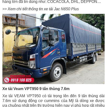
hàng lớn đã tin dùng như: COCACOLA, DHL, DEPPON…
>> Xem chi tiết thông tin xe tải Jac N650
Plus
Xe tải Veam VPT950 9 tấn thùng 7.6m
Xe tải VEAM VPT950 có tải trọng lên đến 9 tấn thùng dài
7.6m sử dụng động cơ cummins của Mỹ là dòng xe được
ưa chuộng nhất trên thị trường hiện nay vì phù hợp rất nhiều