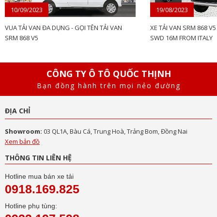
10/09/2023
19/08/2023
VUA TẢI VAN ĐA DỤNG - GỌI TÊN TẢI VAN
XE TẢI VAN SRM 868 
SRM 868 V5
SWD 16M FROM ITALY
CÔNG TY Ô TÔ QUỐC THỊNH
Bạn đồng hành trên mọi nẻo đường
ĐỊA CHỈ
Showroom:
03 QL1A, Bàu Cá, Trung Hoà, Trảng Bom, Đồng Nai
Xem bản đồ
THÔNG TIN LIÊN HỆ
Hotline mua bán xe tải
0918.169.825
Hotline phụ tùng: