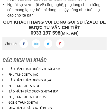
Ngoài sự vượt trội về công nghệ, phụ tùng chính hãng
còn mang lại sự bền bỉ đáng tin cậy cũng như tuổi thọ
cao cho xe bạn.
QUÝ KHÁCH HÀNG VUI LÒNG GỌI SDT/ZALO ĐỂ
ĐƯỢC TƯ VẤN CHI TIẾT
0933 197 598
(MR. AN)
Chia sẽ:
CÁC DỊCH VỤ KHÁC
BẢO HÀNH BẢO DƯỠNG XE TẢI VEAM
PHỤ TÙNG XE TẢI JAC
BẢO HÀNH BẢO DƯỠNG XE JAC
PHỤ TÙNG XE TẢI SRM
BẢO HÀNH BẢO DƯỠNG XE TẢI SRM
PHỤ TÙNG XE TẢI HYUNDAI
ĐÓNG THÙNG XE TẢI
MUA BÁN XE ĐÃ QUA SỬ DỤNG