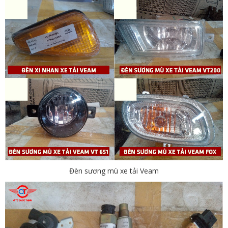
Đèn sương mù xe tải Veam