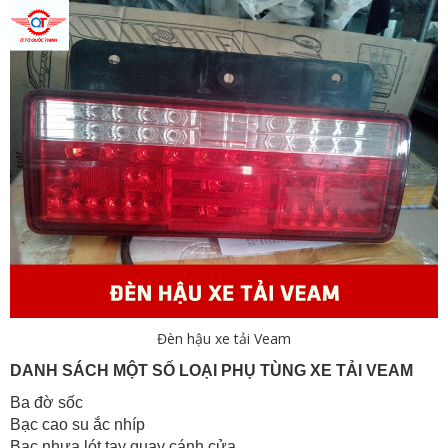
Đèn hậu xe tải Veam
DANH SÁCH MỘT SỐ LOẠI PHỤ TÙNG XE TẢI VEAM
Ba đờ sốc
Bạc cao su ắc nhíp
Bạc nhựa lót tay quay cánh cửa