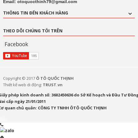
Email: otoquocthinh79@gmail.com
THÔNG TIN ĐẾN KHÁCH HÀNG
THEO DÕI CHÚNG TÔI TRÊN
Facebook
Copyright © 2017
Ô TÔ QUỐC THỊNH
Thiết kế web di động:
TRUST.vn
Giấy phép kinh doanh số: 3602450636 do Sở Kế hoạch và Đầu Tư Đồn
Nai cấp ngày 21/01/2011
Cơ quan chủ quản: CÔNG TY TNHH ÔTÔ QUỐC THỊNH