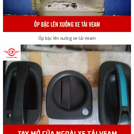
Ốp bậc lên xuống xe tải Veam