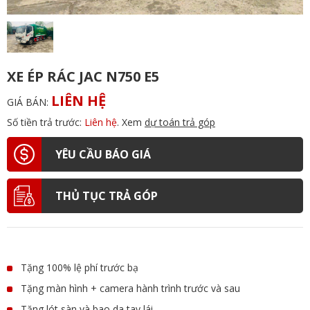
XE ÉP RÁC JAC N750 E5
LIÊN HỆ
GIÁ BÁN:
Số tiền trả trước:
Liên hệ
. Xem
dự toán trả góp
YÊU CẦU BÁO GIÁ
THỦ TỤC TRẢ GÓP
Tặng 100% lệ phí trước bạ
Tặng màn hình + camera hành trình trước và sau
Tặng lót sàn và bao da tay lái