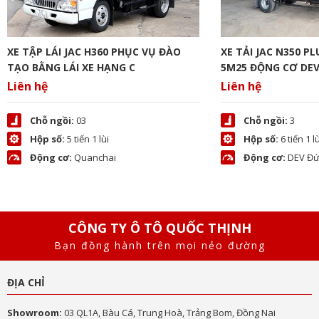
XE TẬP LÁI JAC H360 PHỤC VỤ ĐÀO
XE TẢI JAC N350 P
TẠO BẰNG LÁI XE HẠNG C
5M25 ĐỘNG CƠ DE
Liên hệ
Liên hệ
Chỗ ngồi:
03
Chỗ ngồi:
3
Hộp số:
5 tiến 1 lùi
Hộp số:
6 tiến 1 lù
Động cơ:
Quanchai
Động cơ:
DEV Đứ
CÔNG TY Ô TÔ QUỐC THỊNH
Bạn đồng hành trên mọi nẻo đường
ĐỊA CHỈ
Showroom:
03 QL1A, Bàu Cá, Trung Hoà, Trảng Bom, Đồng Nai