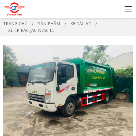
TRANG CHỦ
SẢN PHẨM
XE TẢI JAC
XE ÉP RÁC JAC N750 E5